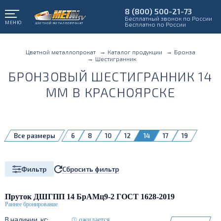
8 (800) 500-21-73
Бесплатный звонок по России
МЕНЮ
Бесплатно по России
Цветной металлопрокат
Каталог продукции
Бронза
Шестигранник
БРОНЗОВЫЙ ШЕСТИГРАННИК 14
ММ В КРАСНОЯРСКЕ
Все размеры
6
8
10
12
14
17
19
22
24
27
30
41
Сбросить фильтр
Фильтр
Пруток ДШГПП 14 БрАМц9-2 ГОСТ 1628-2019
ожидается