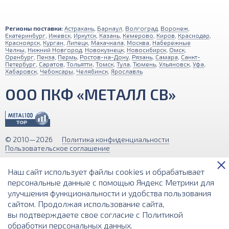
Регионы поставки:
Астрахань
,
Барнаул
,
Волгоград
,
Воронеж
,
Екатеринбург
,
Ижевск
,
Иркутск
,
Казань
,
Кемерово
,
Киров
,
Краснодар
,
Красноярск
,
Курган
,
Липецк
,
Махачкала
,
Москва
,
Набережные
Челны
,
Нижний Новгород
,
Новокузнецк
,
Новосибирск
,
Омск
,
Оренбург
,
Пенза
,
Пермь
,
Ростов-на-Дону
,
Рязань
,
Самара
,
Санкт-
Петербург
,
Саратов
,
Тольятти
,
Томск
,
Тула
,
Тюмень
,
Ульяновск
,
Уфа
,
Хабаровск
,
Чебоксары
,
Челябинск
,
Ярославль
ООО ПКФ «МЕТАЛЛ СВ»
© 2010—2026
Политика конфиденциальности
Пользовательское соглашение
Обращаем ваше внимание на то, что вся информация (включая цены)
Наш сайт использует файлы cookies и обрабатывает
на этом интернет-сайте носит исключительно информационный
характер и ни при каких условиях не является публичной офертой,
персональные данные с помощью Яндекс Метрики для
определяемой положениями Статьи 437 (2) Гражданского кодекса РФ.
улучшения функциональности и удобства пользования
сайтом. Продолжая использование сайта,
Разработка и поддержка сайта
вы подтверждаете свое согласие с
Политикой
обработки персональных данных
.