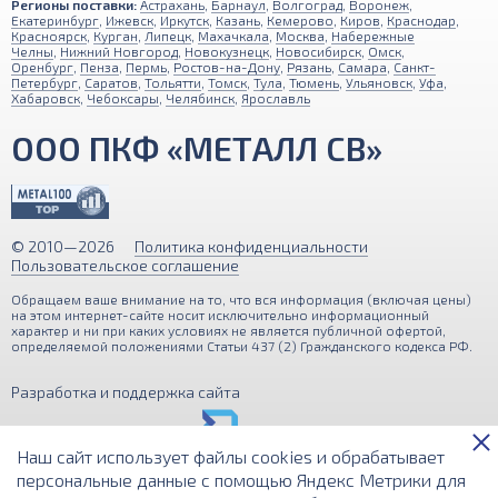
Регионы поставки:
Астрахань
,
Барнаул
,
Волгоград
,
Воронеж
,
Екатеринбург
,
Ижевск
,
Иркутск
,
Казань
,
Кемерово
,
Киров
,
Краснодар
,
Красноярск
,
Курган
,
Липецк
,
Махачкала
,
Москва
,
Набережные
Челны
,
Нижний Новгород
,
Новокузнецк
,
Новосибирск
,
Омск
,
Оренбург
,
Пенза
,
Пермь
,
Ростов-на-Дону
,
Рязань
,
Самара
,
Санкт-
Петербург
,
Саратов
,
Тольятти
,
Томск
,
Тула
,
Тюмень
,
Ульяновск
,
Уфа
,
Хабаровск
,
Чебоксары
,
Челябинск
,
Ярославль
ООО ПКФ «МЕТАЛЛ СВ»
© 2010—2026
Политика конфиденциальности
Пользовательское соглашение
Обращаем ваше внимание на то, что вся информация (включая цены)
Наш сайт использует файлы cookies и обрабатывает
на этом интернет-сайте носит исключительно информационный
характер и ни при каких условиях не является публичной офертой,
персональные данные с помощью Яндекс Метрики для
определяемой положениями Статьи 437 (2) Гражданского кодекса РФ.
улучшения функциональности и удобства пользования
сайтом. Продолжая использование сайта,
Разработка и поддержка сайта
вы подтверждаете свое согласие с
Политикой
обработки персональных данных
.
Принимаю