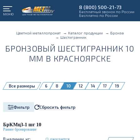
8 (800) 500-21-73
Бесплатный звонок по России
МЕНЮ
Бесплатно по России
Цветной металлопрокат
Каталог продукции
Бронза
Шестигранник
БРОНЗОВЫЙ ШЕСТИГРАННИК 10
ММ В КРАСНОЯРСКЕ
Все размеры
6
8
10
12
14
17
19
22
24
27
30
41
Сбросить фильтр
Фильтр
БрКМц3-1 шг 10
ожидается