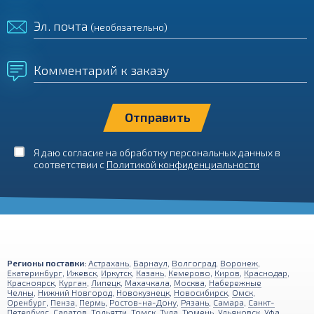
Эл. почта
(необязательно)
Комментарий к заказу
Я даю согласие на обработку персональных данных в
соответствии с
Политикой конфиденциальности
Регионы поставки:
Астрахань
,
Барнаул
,
Волгоград
,
Воронеж
,
Екатеринбург
,
Ижевск
,
Иркутск
,
Казань
,
Кемерово
,
Киров
,
Краснодар
,
Красноярск
,
Курган
,
Липецк
,
Махачкала
,
Москва
,
Набережные
Челны
,
Нижний Новгород
,
Новокузнецк
,
Новосибирск
,
Омск
,
Оренбург
,
Пенза
,
Пермь
,
Ростов-на-Дону
,
Рязань
,
Самара
,
Санкт-
Петербург
,
Саратов
,
Тольятти
,
Томск
,
Тула
,
Тюмень
,
Ульяновск
,
Уфа
,