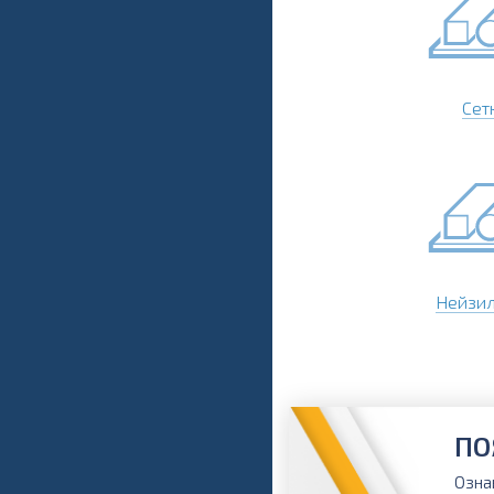
Сет
Нейзи
ПО
Озна