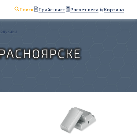
Прайс-лист
Расчет веса
Корзина
Поиск
родукции
КРАСНОЯРСКЕ