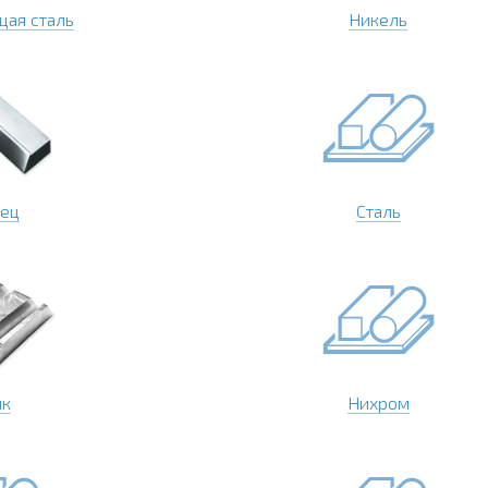
ая сталь
Никель
нец
Сталь
нк
Нихром