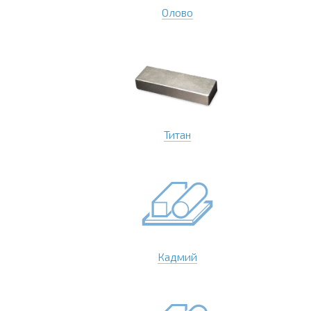
Олово
Титан
Кадмий