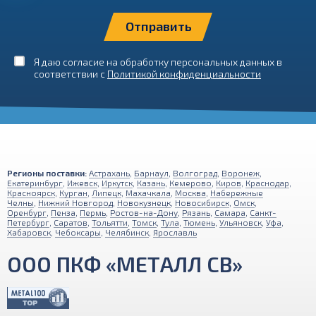
Я даю согласие на обработку персональных данных в
соответствии с
Политикой конфиденциальности
Регионы поставки:
Астрахань
,
Барнаул
,
Волгоград
,
Воронеж
,
Екатеринбург
,
Ижевск
,
Иркутск
,
Казань
,
Кемерово
,
Киров
,
Краснодар
,
Красноярск
,
Курган
,
Липецк
,
Махачкала
,
Москва
,
Набережные
Челны
,
Нижний Новгород
,
Новокузнецк
,
Новосибирск
,
Омск
,
Оренбург
,
Пенза
,
Пермь
,
Ростов-на-Дону
,
Рязань
,
Самара
,
Санкт-
Петербург
,
Саратов
,
Тольятти
,
Томск
,
Тула
,
Тюмень
,
Ульяновск
,
Уфа
,
Хабаровск
,
Чебоксары
,
Челябинск
,
Ярославль
ООО ПКФ «МЕТАЛЛ СВ»