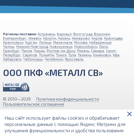
Регионы поставки:
Астрахань
,
Барнаул
,
Волгоград
,
Воронеж
,
Екатеринбург
,
Ижевск
,
Иркутск
,
Казань
,
Кемерово
,
Киров
,
Краснодар
,
Красноярск
,
Курган
,
Липецк
,
Махачкала
,
Москва
,
Набережные
Челны
,
Нижний Новгород
,
Новокузнецк
,
Новосибирск
,
Омск
,
Оренбург
,
Пенза
,
Пермь
,
Ростов-на-Дону
,
Рязань
,
Самара
,
Санкт-
Петербург
,
Саратов
,
Тольятти
,
Томск
,
Тула
,
Тюмень
,
Ульяновск
,
Уфа
,
Хабаровск
,
Чебоксары
,
Челябинск
,
Ярославль
ООО ПКФ «МЕТАЛЛ СВ»
© 2010—2026
Политика конфиденциальности
Пользовательское соглашение
Обращаем ваше внимание на то, что вся информация (включая цены)
Наш сайт использует файлы cookies и обрабатывает
на этом интернет-сайте носит исключительно информационный
характер и ни при каких условиях не является публичной офертой,
персональные данные с помощью Яндекс Метрики для
определяемой положениями Статьи 437 (2) Гражданского кодекса РФ.
улучшения функциональности и удобства пользования