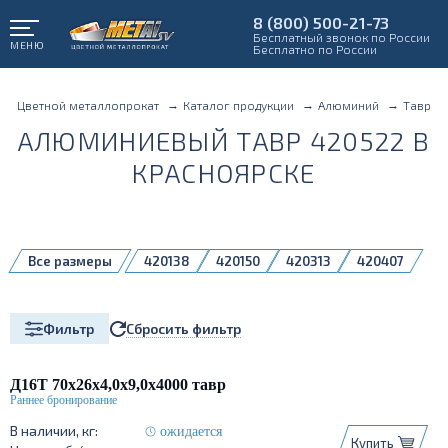
8 (800) 500-21-73
Бесплатный звонок по России
МЕНЮ
Бесплатно по России
Цветной металлопрокат
Каталог продукции
Алюминий
Тавр
АЛЮМИНИЕВЫЙ ТАВР 420522 В
КРАСНОЯРСКЕ
Все размеры
420138
420150
420313
420407
420495
420522
420540
420613
420673
420685
Сбросить фильтр
Фильтр
Д16Т 70х26х4,0х9,0х4000 тавр
ожидается
Купить