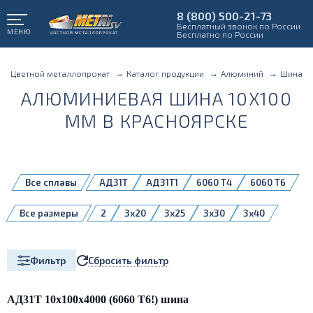
8 (800) 500-21-73
Бесплатный звонок по России
МЕНЮ
Бесплатно по России
Цветной металлопрокат
Каталог продукции
Алюминий
Шина
АЛЮМИНИЕВАЯ ШИНА 10X100
ММ В КРАСНОЯРСКЕ
Все сплавы
АД31Т
АД31Т1
6060 Т4
6060 Т6
Все размеры
2
3x20
3x25
3x30
3x40
3x50
4x20
4x30
4x40
4x60
5x20
5x30
5x40
5x50
5x60
Сбросить фильтр
Фильтр
5x80
6x20
6x30
6x40
6x50
6x60
6x80
8x100
8x30
8x40
8x50
8x60
8x80
АД31Т 10х100х4000 (6060 Т6!) шина