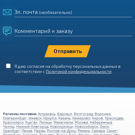
Эл. почта
(необязательно)
Комментарий к заказу
Я даю согласие на обработку персональных данных в
соответствии с
Политикой конфиденциальности
Регионы поставки:
Астрахань
,
Барнаул
,
Волгоград
,
Воронеж
,
Екатеринбург
,
Ижевск
,
Иркутск
,
Казань
,
Кемерово
,
Киров
,
Краснодар
,
Красноярск
,
Курган
,
Липецк
,
Махачкала
,
Москва
,
Набережные
Челны
,
Нижний Новгород
,
Новокузнецк
,
Новосибирск
,
Омск
,
Оренбург
,
Пенза
,
Пермь
,
Ростов-на-Дону
,
Рязань
,
Самара
,
Санкт-
Петербург
,
Саратов
,
Тольятти
,
Томск
,
Тула
,
Тюмень
,
Ульяновск
,
Уфа
,